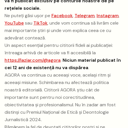
va fi publicat exclusiv pe conturile noastre de pe
rețelele sociale.
Ne puteți găsi ușor pe
Facebook
,
Telegram
,
Instagram
,
YouTube
sau
TikTok
, unde vom continua să livrăm cele
mai importante știri și unde vom explica ceea ce cu
adevărat contează.
Un aspect esențial pentru cititorii fideli ai publicației:
întreaga arhivă de articole va fi accesibilă la
https://laziar.com/@agora
.
Niciun material publicat în
cei 12 ani de existență nu va dispărea
.
AGORA va continua cu aceeași voce, același ritm și
aceeași misiune. Schimbarea nu afectează politica
noastră editorială. Cititorii AGORA știu cât de
importante sunt pentru noi corectitudinea,
obiectivitatea și profesionalismul. Nu în zadar am fost
distinși cu Premiul Național de Etică și Deontologie
Jurnalistică 2024.
Rămânem la fel de devotați cititorilor noștri și ne