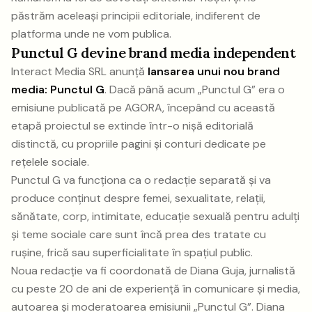
păstrăm aceleași principii editoriale, indiferent de
platforma unde ne vom publica.
Punctul G devine brand media independent
Interact Media SRL anunță
lansarea unui nou brand
media: Punctul G
. Dacă până acum „Punctul G” era o
emisiune publicată pe AGORA, începând cu această
etapă proiectul se extinde într-o nișă editorială
distinctă, cu propriile pagini și conturi dedicate pe
rețelele sociale.
Punctul G va funcționa ca o redacție separată și va
produce conținut despre femei, sexualitate, relații,
sănătate, corp, intimitate, educație sexuală pentru adulți
și teme sociale care sunt încă prea des tratate cu
rușine, frică sau superficialitate în spațiul public.
Noua redacție va fi coordonată de Diana Guja, jurnalistă
cu peste 20 de ani de experiență în comunicare și media,
autoarea și moderatoarea emisiunii „Punctul G”. Diana