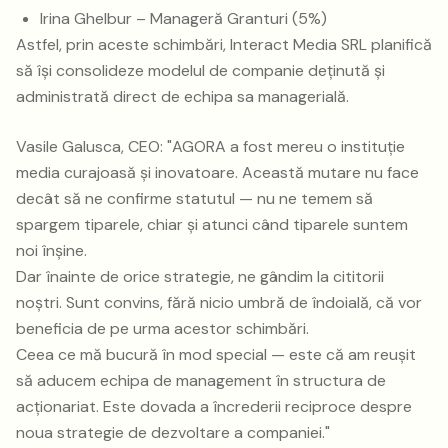
Irina Ghelbur – Manageră Granturi (5%)
Astfel, prin aceste schimbări, Interact Media SRL planifică
să își consolideze modelul de companie deținută și
administrată direct de echipa sa managerială.
Vasile Galusca, CEO: "
AGORA a fost mereu o instituție
media curajoasă și inovatoare. Această mutare nu face
decât să ne confirme statutul — nu ne temem să
spargem tiparele, chiar și atunci când tiparele suntem
noi înșine.
Dar înainte de orice strategie, ne gândim la cititorii
noștri. Sunt convins, fără nicio umbră de îndoială, că vor
beneficia de pe urma acestor schimbări.
Ceea ce mă bucură în mod special — este că am reușit
să aducem echipa de management în structura de
acționariat. Este dovada a încrederii reciproce despre
noua strategie de dezvoltare a companiei.
"