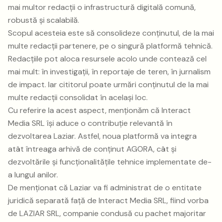
mai multor redacții o infrastructură digitală comună,
robustă și scalabilă.
Scopul acesteia este să consolideze conținutul, de la mai
multe redacții partenere, pe o singură platformă tehnică.
Redacțiile pot aloca resursele acolo unde contează cel
mai mult: în investigații, în reportaje de teren, în jurnalism
de impact. Iar cititorul poate urmări conținutul de la mai
multe redacții consolidat în același loc.
Cu referire la acest aspect, menționăm că Interact
Media SRL își aduce o contribuție relevantă în
dezvoltarea Laziar. Astfel, noua platformă va integra
atât întreaga arhivă de conținut AGORA, cât și
dezvoltările și funcționalitățile tehnice implementate de-
a lungul anilor.
De menționat că Laziar va fi administrat de o entitate
juridică separată față de Interact Media SRL, fiind vorba
de LAZIAR SRL, companie condusă cu pachet majoritar